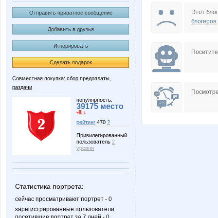
u_Nick
Бо
Этот блог
Отправить приватное сообщение
блогеров
.
Добавить в друзья
Игнорировать
Посетит
Сделать подарок
Совместная покупка: сбор предоплаты,
раздачи
Посмотре
популярность:
39175 место
-8 ↓
рейтинг
470
?
Привилегированный
пользователь
2
уровня
Статистика портрета:
сейчас просматривают портрет - 0
зарегистрированные пользователи
посетившие портрет за 7 дней - 0