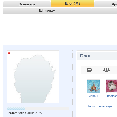
Блог
( 0 )
Основное
Др
Шпионаж
Блог
5
AnnaSi
Beatris
Посмотреть ещё
Портрет заполнен на 29 %